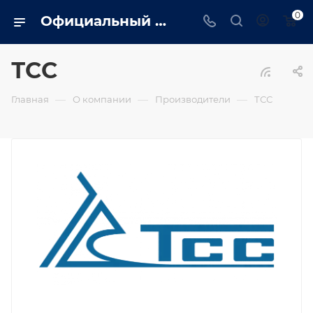
0
Официальный сайт дилера ТСС в Ярославле. Вся информация о генераторах ТСС, сервис, монтаж, обслуживание
ТСС
—
—
—
Главная
О компании
Производители
ТСС