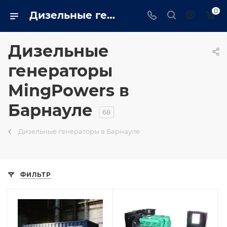
0
Дизельные генераторы mingpowers: Промышленные, бытовые купить в Барнауле на сайте - barnaul.trustenergo.ru
Дизельные
генераторы
MingPowers в
Барнауле
68
Дизельные генераторы в Барнауле
ФИЛЬТР