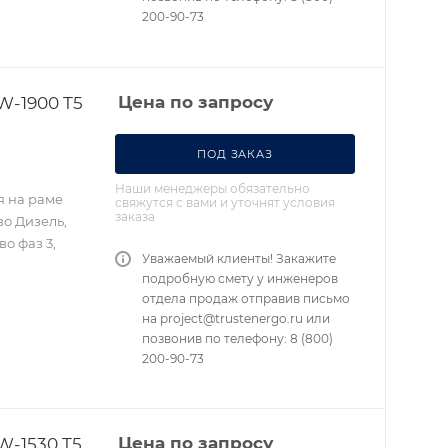
200-90-73
W-1900 T5
Цена по запросу
ПОД ЗАКАЗ
Наши менеджеры обязательно
я на раме
свяжутся с вами и уточнят условия
заказа
во Дизель,
во фаз 3,
Уважаемый клиенты! Закажите
подробную смету у инженеров
отдела продаж отправив письмо
на project@trustenergo.ru или
позвонив по телефону: 8 (800)
200-90-73
W-1530 T5
Цена по запросу