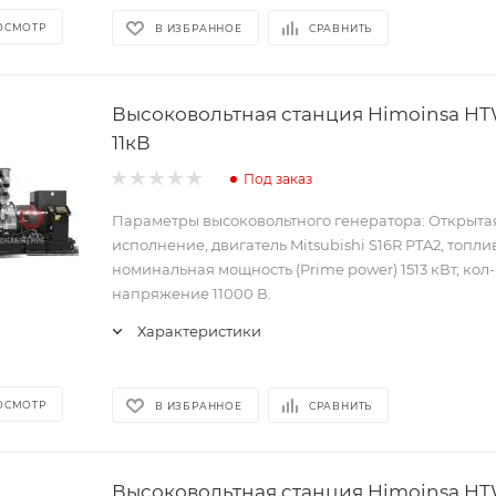
ОСМОТР
В ИЗБРАННОЕ
СРАВНИТЬ
Высоковольтная станция Himoinsa HT
11кВ
Под заказ
Параметры высоковольтного генератора: Открыта
исполнение, двигатель Mitsubishi S16R PTA2, топли
номинальная мощность (Prime power) 1513 кВт, кол-
напряжение 11000 В.
Характеристики
ОСМОТР
В ИЗБРАННОЕ
СРАВНИТЬ
Высоковольтная станция Himoinsa HT