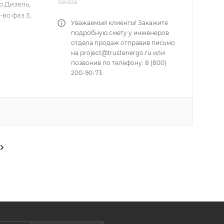
заказа
о Дизель,
во фаз 3,
Уважаемый клиенты! Закажите
подробную смету у инженеров
отдела продаж отправив письмо
на project@trustenergo.ru или
позвонив по телефону: 8 (800)
200-90-73