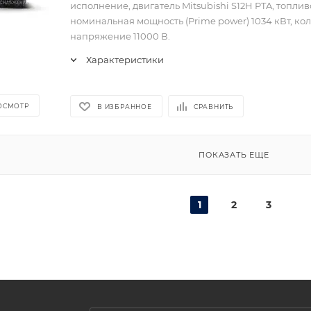
исполнение, двигатель Mitsubishi S12H PTA, топлив
номинальная мощность (Prime power) 1034 кВт, кол-
напряжение 11000 В.
Характеристики
ОСМОТР
В ИЗБРАННОЕ
СРАВНИТЬ
ПОКАЗАТЬ ЕЩЕ
1
2
3