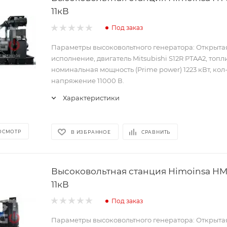
11кВ
Под заказ
Параметры высоковольтного генератора: Открыта
исполнение, двигатель Mitsubishi S12R PTAA2, топл
номинальная мощность (Prime power) 1223 кВт, кол-
напряжение 11000 В.
Характеристики
ОСМОТР
В ИЗБРАННОЕ
СРАВНИТЬ
Высоковольтная станция Himoinsa HM
11кВ
Под заказ
Параметры высоковольтного генератора: Открыта