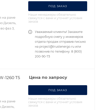
ПОД ЗАКАЗ
Наши менеджеры обязательно
я на раме
свяжутся с вами и уточнят условия
заказа
во Дизель,
во фаз 3,
Уважаемый клиенты! Закажите
подробную смету у инженеров
отдела продаж отправив письмо
на project@trustenergo.ru или
позвонив по телефону: 8 (800)
200-90-73
W-1260 T5
Цена по запросу
ПОД ЗАКАЗ
Наши менеджеры обязательно
я на раме
свяжутся с вами и уточнят условия
заказа
о Дизель,