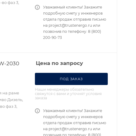
во фаз 3,
Уважаемый клиенты! Закажите
подробную смету у инженеров
отдела продаж отправив письмо
на project@trustenergo.ru или
позвонив по телефону: 8 (800)
200-90-73
TW-2030
Цена по запросу
ПОД ЗАКАЗ
Наши менеджеры обязательно
я на раме
свяжутся с вами и уточнят условия
заказа
иво Дизель,
во фаз 3,
Уважаемый клиенты! Закажите
подробную смету у инженеров
отдела продаж отправив письмо
на project@trustenergo.ru или
позвонив по телефону: 8 (800)