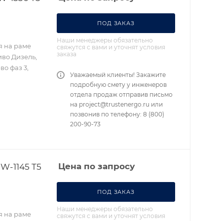
ПОД ЗАКАЗ
Наши менеджеры обязательно
я на раме
свяжутся с вами и уточнят условия
заказа
иво Дизель,
во фаз 3,
Уважаемый клиенты! Закажите
подробную смету у инженеров
отдела продаж отправив письмо
на project@trustenergo.ru или
позвонив по телефону: 8 (800)
200-90-73
W-1145 T5
Цена по запросу
ПОД ЗАКАЗ
Наши менеджеры обязательно
я на раме
свяжутся с вами и уточнят условия