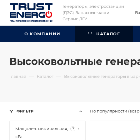
Генераторы, электростанции
(ДЭС). Запасные части.
Б
Сервис ДГУ
О КОМПАНИИ
КАТАЛОГ
Высоковольтные генера
—
—
Главная
Каталог
Высоковольтные генераторы в Бар
По популярности (возр
ФИЛЬТР
Мощность номинальная,
?
кВт