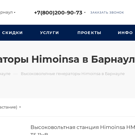
+7(800)200-90-73
арнаул
ЗАКАЗАТЬ ЗВОНОК
СКИДКИ
УСЛУГИ
ПРОЕКТЫ
ИНФО
торы Himoinsa в Барнау
—
науле
Высоковольтные генераторы Himoinsa в Барнауле
астание)
Высоковольтная станция Himoinsa H
T5 11кВ