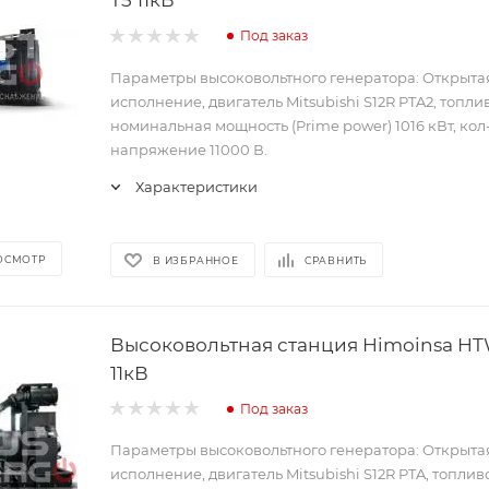
Под заказ
Параметры высоковольтного генератора: Открыта
исполнение, двигатель Mitsubishi S12R PTA2, топли
номинальная мощность (Prime power) 1016 кВт, кол-
напряжение 11000 В.
Характеристики
ОСМОТР
В ИЗБРАННОЕ
СРАВНИТЬ
Высоковольтная станция Himoinsa HT
11кВ
Под заказ
Параметры высоковольтного генератора: Открыта
исполнение, двигатель Mitsubishi S12R PTA, топлив