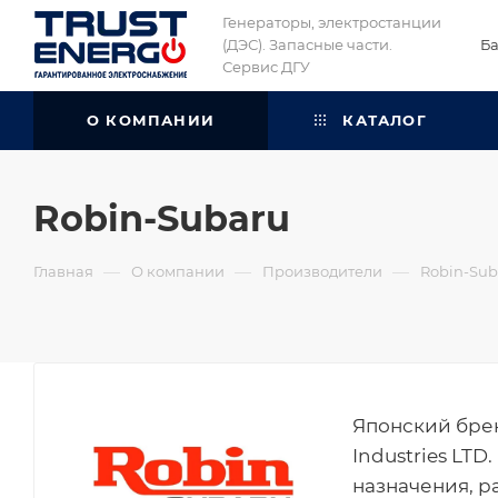
Генераторы, электростанции
(ДЭС). Запасные части.
Б
Сервис ДГУ
О КОМПАНИИ
КАТАЛОГ
Robin-Subaru
—
—
—
Главная
О компании
Производители
Robin-Sub
Японский брен
Industries LT
назначения, р