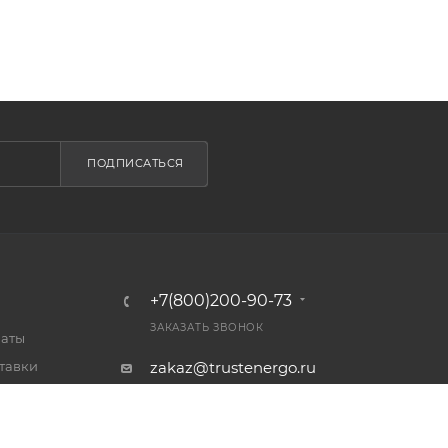
ПОДПИСАТЬСЯ
+7(800)200-90-73
ЗАКАЗАТЬ ЗВОНОК
латы
тавки
zakaz@trustenergo.ru
 товар
г. Барнаул, Балтийская улица,
ет
84