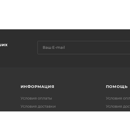
ших
ИНФОРМАЦИЯ
ПОМОЩЬ
Условия оплаты
Условия оп
Условия доставки
Условия дос
Гарантия на товар
Гарантия на
FAQ
Вопрос-отв