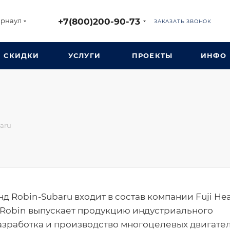
+7(800)200-90-73
арнаул
ЗАКАЗАТЬ ЗВОНОК
СКИДКИ
УСЛУГИ
ПРОЕКТЫ
ИНФО
aru
д Robin-Subaru входит в состав компании Fuji He
D. Robin выпускает продукцию индустриального
азработка и производство многоцелевых двигате